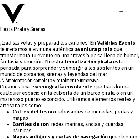
Saltar
al
contenido
Fiesta Pirata y Sirenas
¡Izad las velas y preparad los cañones! En
Valkirias Events
te invitamos a vivir una auténtica
aventura pirata
que
transformará tu evento en una travesía épica llena de humor,
fantasía y emoción. Nuestra
tematización pirata
está
pensada para sorprender y sumergir a los asistentes en un
mundo de corsarios, sirenas y leyendas del mar.
⚓ Ambientación completa y totalmente inmersiva
Creamos una
escenografía envolvente
que transforma
cualquier espacio en la cubierta de un barco pirata o en un
misterioso puerto escondido. Utilizamos elementos reales y
artesanales como:
Cofres del tesoro
rebosantes de monedas, perlas y
mapas
Barriles de ron
, redes marinas, anclas y cuerdas
náuticas
Mapas antiguos y cartas de navegación
que decoran