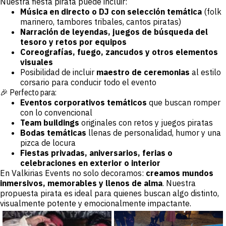
Nuestra fiesta pirata puede incluir:
Música en directo o DJ con selección temática
(folk
marinero, tambores tribales, cantos piratas)
Narración de leyendas, juegos de búsqueda del
tesoro y retos por equipos
Coreografías, fuego, zancudos y otros elementos
visuales
Posibilidad de incluir
maestro de ceremonias
al estilo
corsario para conducir todo el evento
🎉 Perfecto para:
Eventos corporativos temáticos
que buscan romper
con lo convencional
Team buildings
originales con retos y juegos piratas
Bodas temáticas
llenas de personalidad, humor y una
pizca de locura
Fiestas privadas, aniversarios, ferias o
celebraciones en exterior o interior
En Valkirias Events no solo decoramos:
creamos mundos
inmersivos, memorables y llenos de alma
. Nuestra
propuesta pirata es ideal para quienes buscan algo distinto,
visualmente potente y emocionalmente impactante.