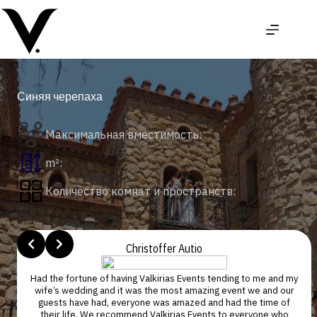
Перейти
к
сути
Синяя черепаха
Максимальная вместимость:
m²:
Количество комнат и пространств:
Slide 2 of 4
Christoffer Autio
n
Had the fortune of having Valkirias Events tending to me and my
wife’s wedding and it was the most amazing event we and our
guests have had, everyone was amazed and had the time of
y
their life. We recommend Valkirias Events to everyone who