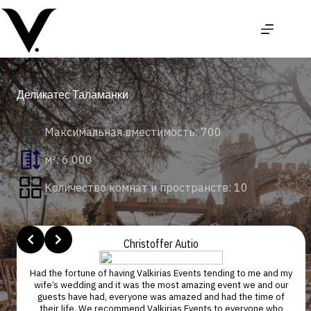
Перейти
к
сути
Деликатес Таламанки
Максимальная вместимость: 700
м²: 6 000
Количество комнат и пространств: 10
Slide 2 of 4
Christoffer Autio
n
Had the fortune of having Valkirias Events tending to me and my
wife’s wedding and it was the most amazing event we and our
guests have had, everyone was amazed and had the time of
y
their life. We recommend Valkirias Events to everyone who