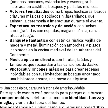
grimorios, pociones, estandartes y escenografía
inspirada en castillos, bosques y portales místicos.
Actores tematizados
como brujos, hechiceras, bardos,
criaturas mágicas o soldados nilfgaardianos, que
animan la ceremonia e interactúan durante el evento.
Espectáculos teatrales y de acción
, con luchas
coreografiadas con espadas, magia escénica, danza
ritual o fuego.
Banquete fantástico
con estética rústica: vajilla de
madera y metal, iluminación con antorchas, y platos
inspirados en la cocina medieval de las tabernas del
Continente.
Música épica en directo
, con flautas, laúdes y
tambores que recuerdan a las canciones de Jaskier.
Photocall y rincones mágicos
para crear escenas
inolvidables con tus invitados: un bosque encantado,
una biblioteca arcana, una mesa de alquimia…
✨ Una boda épica, para una historia de amor inolvidable
Este tipo de evento está pensado para parejas que buscan
romper moldes
, celebrar su amor con
identidad, fuerza y
magia
, y vivir un día fuera del tiempo.
Nos adaptamos a tu visión: tanto si quieres una boda 100%