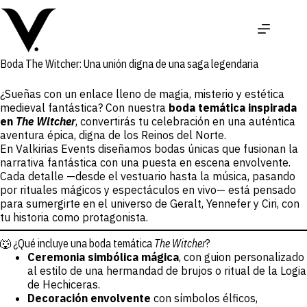
Saltar
al
contenido
Boda The Witcher: Una unión digna de una saga legendaria
¿Sueñas con un enlace lleno de magia, misterio y estética
medieval fantástica? Con nuestra
boda temática inspirada
en
The Witcher
, convertirás tu celebración en una auténtica
aventura épica, digna de los Reinos del Norte.
En Valkirias Events diseñamos bodas únicas que fusionan la
narrativa fantástica con una puesta en escena envolvente.
Cada detalle —desde el vestuario hasta la música, pasando
por rituales mágicos y espectáculos en vivo— está pensado
para sumergirte en el universo de Geralt, Yennefer y Ciri, con
tu historia como protagonista.
🐺 ¿Qué incluye una boda temática
The Witcher
?
Ceremonia simbólica mágica
, con guion personalizado
al estilo de una hermandad de brujos o ritual de la Logia
de Hechiceras.
Decoración envolvente
con símbolos élficos,